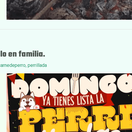
lo en familia.
arnedeperro
,
perrillada