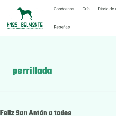
Ir
Conócenos
Cría
Diario de 
al
contenido
Reseñas
perrillada
Feliz San Antón a todes