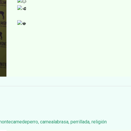
montecarnedeperro
,
carnealabrasa
,
perrillada
,
religión