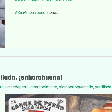
#SanAntón
#bendi
siones
-llada, ¡enhorabuena!
ro
,
carnedeperro
,
granjabelmonte
,
oloraperroquemado
,
perrillada