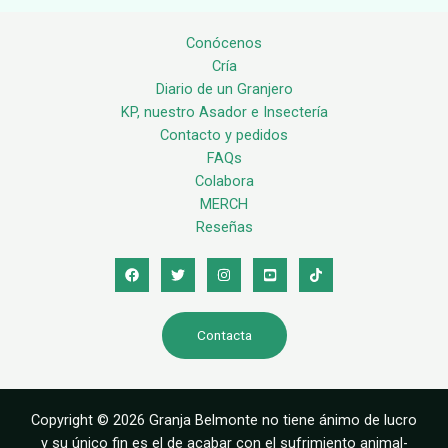
Conócenos
Cría
Diario de un Granjero
KP, nuestro Asador e Insectería
Contacto y pedidos
FAQs
Colabora
MERCH
Reseñas
Contacta
Copyright © 2026 Granja Belmonte no tiene ánimo de lucro
y su único fin es el de acabar con el sufrimiento animal-