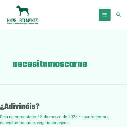
Ir
al
Busc
contenido
Main
Menu
necesitamoscarne
¿Adivináis?
Deja un comentario
/
8 de marzo de 2025
/
apuntodemorir
,
necesitamoscarne
,
veganoscreepies