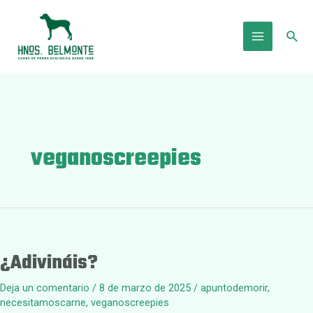
Ir
al
Busc
contenido
Main
Menu
veganoscreepies
¿Adivináis?
Deja un comentario
/
8 de marzo de 2025
/
apuntodemorir
,
necesitamoscarne
,
veganoscreepies