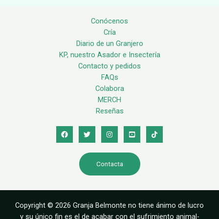
Conócenos
Cría
Diario de un Granjero
KP, nuestro Asador e Insectería
Contacto y pedidos
FAQs
Colabora
MERCH
Reseñas
Contacta
Copyright © 2026 Granja Belmonte no tiene ánimo de lucro
y su único fin es el de acabar con el sufrimiento animal-