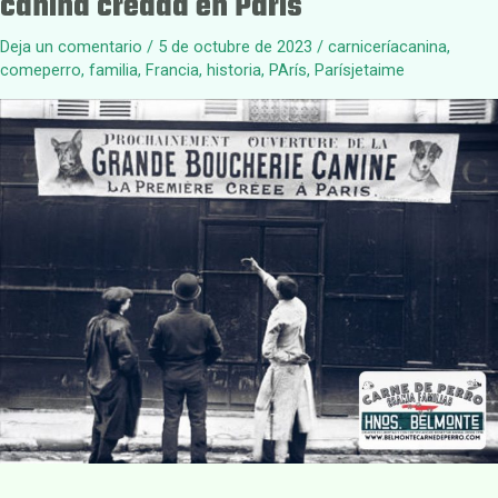
canina creada en París
Deja un comentario
/
5 de octubre de 2023
/
carniceríacanina
,
comeperro
,
familia
,
Francia
,
historia
,
PArís
,
Parísjetaime