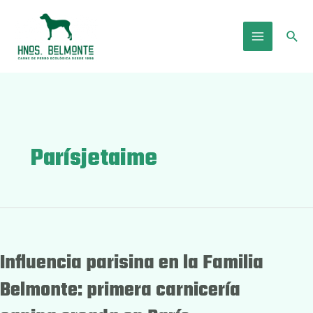
Ir
al
Busc
contenido
Main
Menu
Parísjetaime
Influencia parisina en la Familia
Belmonte: primera carnicería