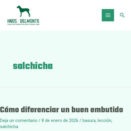
Ir
al
Busc
contenido
Main
Menu
salchicha
Cómo diferenciar un buen embutido
Deja un comentario
/
8 de enero de 2026
/
basura
,
lección
,
salchicha