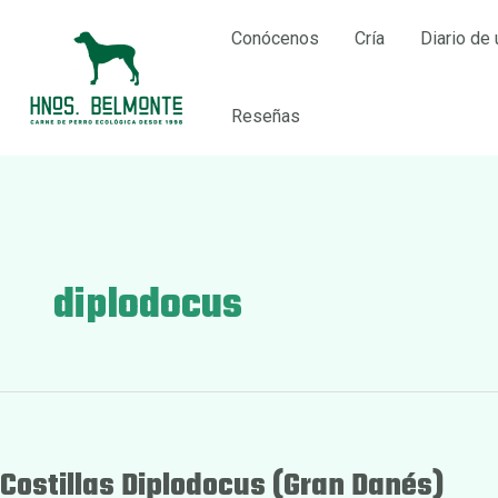
Ir
Conócenos
Cría
Diario de 
al
contenido
Reseñas
diplodocus
Costillas Diplodocus (Gran Danés)