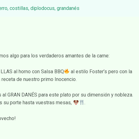
erro
,
costillas
,
diplodocus
,
grandanés
mos algo para los verdaderos amantes de la carne:
LLAS al horno con Salsa BBQ
al estilo Foster’s pero con la
a receta de nuestro primo Inocencio.
 al GRAN DANÉS para este plato por su dimensión y nobleza.
 su porte hasta vuestras mesas,
.
ovecho!